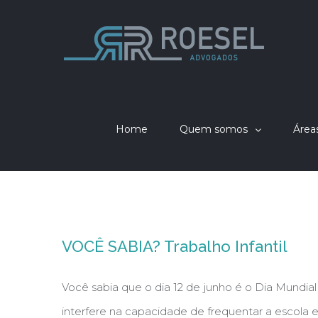
Home
Quem somos
Área
VOCÊ SABIA? Trabalho Infantil
Você sabia que o dia 12 de junho é o Dia Mundial C
interfere na capacidade de frequentar a escola