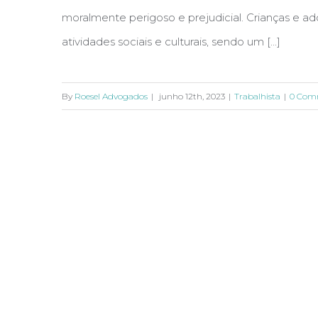
moralmente perigoso e prejudicial. Crianças e ad
atividades sociais e culturais, sendo um [...]
By
Roesel Advogados
|
junho 12th, 2023
|
Trabalhista
|
0 Com