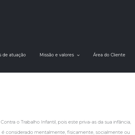
s de atuação
Missão e valores
Área do Cliente
ontra o Trabalho Infantil, pois este priva-as da sua infância,
 e é considerado mentalmente, fisicamente, socialmente ou