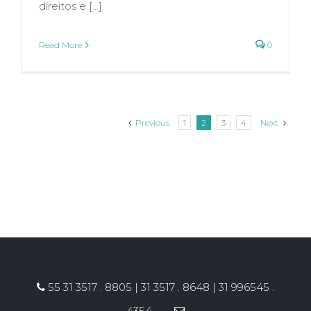
direitos e [...]
Read More
0
Previous
1
2
3
4
Next
55 31 3517 . 8805 | 31 3517 . 8648 | 31 996545 .
4354